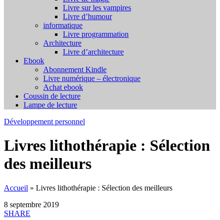
Livre sur les vampires
Livre d’humour
informatique
Livre programmation
Architecture
Livre d’architecture
Ebook
Abonnement Kindle
Livre numérique – électronique
Achat ebook
Coussin de lecture
Lampe de lecture
Développement personnel
Livres lithothérapie : Sélection
des meilleurs
Accueil
»
Livres lithothérapie : Sélection des meilleurs
8 septembre 2019
SHARE