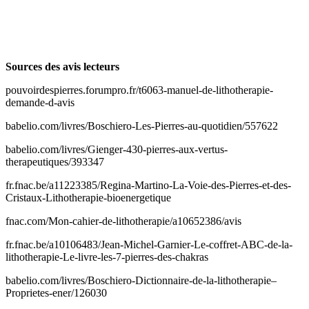
Sources des avis lecteurs
pouvoirdespierres.forumpro.fr/t6063-manuel-de-lithotherapie-
demande-d-avis
babelio.com/livres/Boschiero-Les-Pierres-au-quotidien/557622
babelio.com/livres/Gienger-430-pierres-aux-vertus-
therapeutiques/393347
fr.fnac.be/a11223385/Regina-Martino-La-Voie-des-Pierres-et-des-
Cristaux-Lithotherapie-bioenergetique
fnac.com/Mon-cahier-de-lithotherapie/a10652386/avis
fr.fnac.be/a10106483/Jean-Michel-Garnier-Le-coffret-ABC-de-la-
lithotherapie-Le-livre-les-7-pierres-des-chakras
babelio.com/livres/Boschiero-Dictionnaire-de-la-lithotherapie–
Proprietes-ener/126030