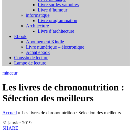
Livre sur les vampires
Livre d’humour
informatique
Livre programmation
Architecture
Livre d’architecture
Ebook
Abonnement Kindle
Livre numérique – électronique
Achat ebook
Coussin de lecture
Lampe de lecture
minceur
Les livres de chrononutrition :
Sélection des meilleurs
Accueil
»
Les livres de chrononutrition : Sélection des meilleurs
31 janvier 2019
SHARE