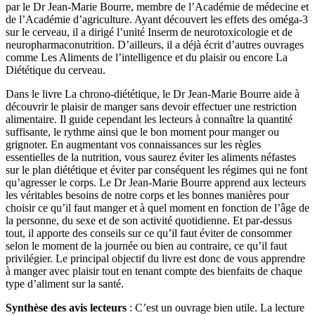
par le Dr Jean-Marie Bourre, membre de l’Académie de médecine et
de l’Académie d’agriculture. Ayant découvert les effets des oméga-3
sur le cerveau, il a dirigé l’unité Inserm de neurotoxicologie et de
neuropharmaconutrition. D’ailleurs, il a déjà écrit d’autres ouvrages
comme Les Aliments de l’intelligence et du plaisir ou encore La
Diététique du cerveau.
Dans le livre La chrono-diététique, le Dr Jean-Marie Bourre aide à
découvrir le plaisir de manger sans devoir effectuer une restriction
alimentaire. Il guide cependant les lecteurs à connaître la quantité
suffisante, le rythme ainsi que le bon moment pour manger ou
grignoter. En augmentant vos connaissances sur les règles
essentielles de la nutrition, vous saurez éviter les aliments néfastes
sur le plan diététique et éviter par conséquent les régimes qui ne font
qu’agresser le corps. Le Dr Jean-Marie Bourre apprend aux lecteurs
les véritables besoins de notre corps et les bonnes manières pour
choisir ce qu’il faut manger et à quel moment en fonction de l’âge de
la personne, du sexe et de son activité quotidienne. Et par-dessus
tout, il apporte des conseils sur ce qu’il faut éviter de consommer
selon le moment de la journée ou bien au contraire, ce qu’il faut
privilégier. Le principal objectif du livre est donc de vous apprendre
à manger avec plaisir tout en tenant compte des bienfaits de chaque
type d’aliment sur la santé.
Synthèse des avis lecteurs
: C’est un ouvrage bien utile. La lecture