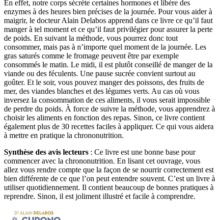
En effet, notre corps sécrète certaines hormones et libère des
enzymes à des heures bien précises de la journée. Pour vous aider à
maigrir, le docteur Alain Delabos apprend dans ce livre ce qu’il faut
manger à tel moment et ce qu’il faut privilégier pour assurer la perte
de poids. En suivant la méthode, vous pourrez donc tout
consommer, mais pas à n’importe quel moment de la journée. Les
gras saturés comme le fromage peuvent être par exemple
consommés le matin. Le midi, il est plutôt conseillé de manger de la
viande ou des féculents. Une pause sucrée convient surtout au
goûter. Et le soir, vous pouvez manger des poissons, des fruits de
mer, des viandes blanches et des légumes verts. Au cas où vous
inversez la consommation de ces aliments, il vous serait impossible
de perdre du poids. À force de suivre la méthode, vous apprendrez à
choisir les aliments en fonction des repas. Sinon, ce livre contient
également plus de 30 recettes faciles à appliquer. Ce qui vous aidera
à mettre en pratique la chrononutrition.
Synthèse des avis lecteurs
: Ce livre est une bonne base pour
commencer avec la chrononutrition. En lisant cet ouvrage, vous
allez vous rendre compte que la façon de se nourrir correctement est
bien différente de ce que l’on peut entendre souvent. C’est un livre à
utiliser quotidiennement. Il contient beaucoup de bonnes pratiques à
reprendre. Sinon, il est joliment illustré et facile à comprendre.