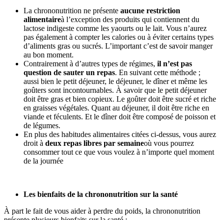
La chrononutrition ne présente
aucune restriction
alimentaire
à l’exception des produits qui contiennent du
lactose indigeste comme les yaourts ou le lait. Vous n’aurez
pas également à compter les calories ou à éviter certains types
d’aliments gras ou sucrés. L’important c’est de savoir manger
au bon moment.
Contrairement à d’autres types de régimes,
il n’est pas
question de sauter un repas
. En suivant cette méthode ;
aussi bien le petit déjeuner, le déjeuner, le dîner et même les
goûters sont incontournables. À savoir que le petit déjeuner
doit être gras et bien copieux. Le goûter doit être sucré et riche
en graisses végétales. Quant au déjeuner, il doit être riche en
viande et féculents. Et le dîner doit être composé de poisson et
de légumes.
En plus des habitudes alimentaires citées ci-dessus, vous aurez
droit à
deux repas libres par semaine
où vous pourrez
consommer tout ce que vous voulez à n’importe quel moment
de la journée
Les bienfaits de la chrononutrition sur la santé
À part le fait de vous aider à perdre du poids, la chrononutrition
présente plusieurs bienfaits sur la santé :