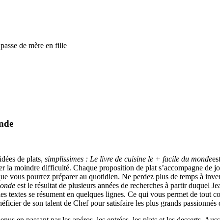
 passe de mère en fille
onde
idées de plats,
simplissimes : Le livre de cuisine le + facile du monde
es
ver la moindre difficulté. Chaque proposition de plat s’accompagne de j
 que vous pourrez préparer au quotidien. Ne perdez plus de temps à invent
monde
est le résultat de plusieurs années de recherches à partir duquel Je
les textes se résument en quelques lignes. Ce qui vous permet de tout 
néficier de son talent de Chef pour satisfaire les plus grands passionnés 
us en passant par les apéros, les entrées, les plats et les desserts. Aus