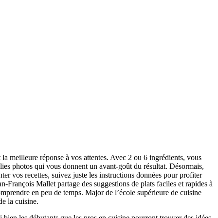
t la meilleure réponse à vos attentes. Avec 2 ou 6 ingrédients, vous
olies photos qui vous donnent un avant-goût du résultat. Désormais,
er vos recettes, suivez juste les instructions données pour profiter
an-François Mallet partage des suggestions de plats faciles et rapides à
comprendre en peu de temps. Major de l’école supérieure de cuisine
de la cuisine.
si bien les débutants que les pros en cuisine pourront trouver des idées