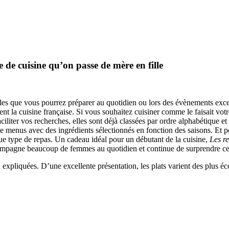
e de cuisine qu’on passe de mère en fille
les que vous pourrez préparer au quotidien ou lors des évènements except
ent la cuisine française. Si vous souhaitez cuisiner comme le faisait vo
aciliter vos recherches, elles sont déjà classées par ordre alphabétique et
de menus avec des ingrédients sélectionnés en fonction des saisons. Et po
aque type de repas. Un cadeau idéal pour un débutant de la cuisine,
Les r
ompagne beaucoup de femmes au quotidien et continue de surprendre cell
en expliquées. D’une excellente présentation, les plats varient des plus 