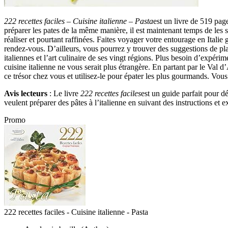
222 recettes faciles – Cuisine italienne – Pasta
est un livre de 519 page
préparer les pates de la même manière, il est maintenant temps de les s
réaliser et pourtant raffinées. Faites voyager votre entourage en Italie 
rendez-vous. D’ailleurs, vous pourrez y trouver des suggestions de pla
italiennes et l’art culinaire de ses vingt régions. Plus besoin d’expéri
cuisine italienne ne vous serait plus étrangère. En partant par le Val d
ce trésor chez vous et utilisez-le pour épater les plus gourmands. Vo
Avis lecteurs
: Le livre
222 recettes faciles
est un guide parfait pour d
veulent préparer des pâtes à l’italienne en suivant des instructions et e
Promo
222 recettes faciles - Cuisine italienne - Pasta