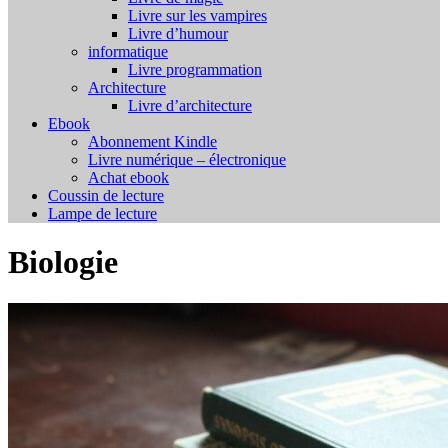
Livre sur les vampires
Livre d’humour
informatique
Livre programmation
Architecture
Livre d’architecture
Ebook
Abonnement Kindle
Livre numérique – électronique
Achat ebook
Coussin de lecture
Lampe de lecture
Biologie