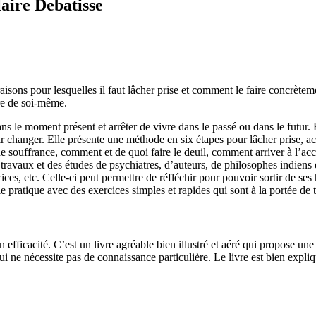
laire Debatisse
 raisons pour lesquelles il faut lâcher prise et comment le faire concrèt
re de soi-même.
s le moment présent et arrêter de vivre dans le passé ou dans le futur. Ell
ir changer. Elle présente une méthode en six étapes pour lâcher prise, a
e souffrance, comment et de quoi faire le deuil, comment arriver à l’a
travaux et des études de psychiatres, d’auteurs, de philosophes indiens et
ices, etc. Celle-ci peut permettre de réfléchir pour pouvoir sortir de ses
ie pratique avec des exercices simples et rapides qui sont à la portée de 
on efficacité. C’est un livre agréable bien illustré et aéré qui propose un
ui ne nécessite pas de connaissance particulière. Le livre est bien expli