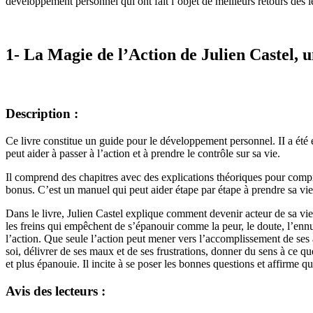
développement personnel qui ont fait l’objet de meilleurs retours des le
1- La Magie de l’Action de Julien Castel, 
Description :
Ce livre constitue un guide pour le développement personnel. II a été 
peut aider à passer à l’action et à prendre le contrôle sur sa vie.
Il comprend des chapitres avec des explications théoriques pour comp
bonus. C’est un manuel qui peut aider étape par étape à prendre sa v
Dans le livre, Julien Castel explique comment devenir acteur de sa vie 
les freins qui empêchent de s’épanouir comme la peur, le doute, l’ennui,
l’action. Que seule l’action peut mener vers l’accomplissement de se
soi, délivrer de ses maux et de ses frustrations, donner du sens à ce que
et plus épanouie. Il incite à se poser les bonnes questions et affirme qu
Avis des lecteurs :