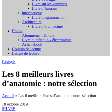
Livre sur les vampires
Livre d’humour
informatique
Livre programmation
Architecture
Livre d’architecture
Ebook
Abonnement Kindle
Livre numérique – électronique
Achat ebook
Coussin de lecture
Lampe de lecture
Biologie
Les 8 meilleurs livres
d’anatomie : notre sélection
Accueil
»
Les 8 meilleurs livres d’anatomie : notre sélection
10 octobre 2019
SHARE