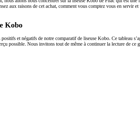
 nous allons nous concentrer sur la liseuse Kobo de Fnac qui est une li
nsez aux raisons de cet achat, comment vous comptez vous en servir et v
use Kobo
positifs et négatifs de notre comparatif de liseuse Kobo. Ce tableau s’a
rçu possible. Nous invitons tout de même à continuer la lecture de ce g