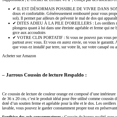
✔ IL EST DÉSORMAIS POSSIBLE DE VIVRE DANS SON LIT ! : Que 
doux et confortable. Généreusement rembourré pour vous proposer
sol). Il permet par ailleurs de prévenir le mal de dos qui apparaî
✔ DITES ADIEU À LA PILE D'OREILLERS : Les oreillers normaux
plongera quant à lui dans une étreinte agréable et ferme qui ne
grce aux accoudoirs
✔ VOTRE CLIN PORTATIF : Si vous ne pouvez pas vous permettre 
partout avec vous. Et vous en aurez envie, on vous le garantit. 
que vous ez installé par terre, sur votre lit, sur votre canapé ou a
Acheter sur Amazon
– Jarrous Coussin de lecture Respaldo :
Ce coussin de lecture de couleur orange est composé d’une intérieur
de 36 x 20 cm, c’est le produit idéal pour être utilisé comme coussin de
doté d’un soutien ferme et agréable pour la tête et le dos. Les oreille
lavable, vous pouvez le garder constamment propre tout en préservant 
Synthèse des avis consommateurs
: Coussin de bonne qualité avec un