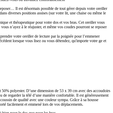
 Il est désormais possible de tout gérer depuis votre oreiller
ns diverses positions assises (sur votre lit, une chaise ou même le
 et thérapeutique pour votre dos et vos bras. Cet oreiller vous
 vous n’ayez à le réajuster, et même vos coudes pourront se reposer
rendre votre oreiller de lecture par la poignée pour l’emmener
récédent lorsque vous lisez ou vous détendez, qu'importe votre ge et
 et 50% polyester. D’une dimension de 53 x 39 cm avec des accoudoirs
 ou de regarder la télé d’une manière confortable. Il est généreusement
 un coussin de qualité avec une couleur sympa. Grâce à sa housse
sporté facilement et emmené lors de vos déplacements.
i bien pour le dos que pour les bras.