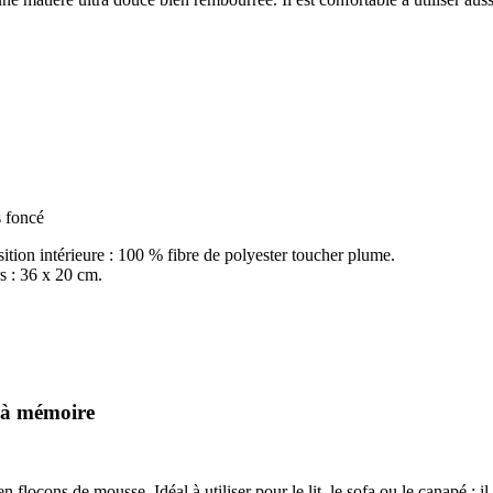
 foncé
tion intérieure : 100 % fibre de polyester toucher plume.
s : 36 x 20 cm.
e à mémoire
 flocons de mousse. Idéal à utiliser pour le lit, le sofa ou le canapé ; i