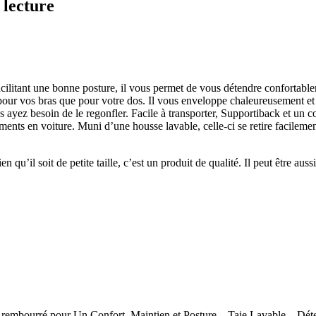
 lecture
 facilitant une bonne posture, il vous permet de vous détendre confortable
pour vos bras que pour votre dos. Il vous enveloppe chaleureusement et 
s ayez besoin de le regonfler. Facile à transporter, Supportiback et un 
cements en voiture. Muni d’une housse lavable, celle-ci se retire facilem
 qu’il soit de petite taille, c’est un produit de qualité. Il peut être aus
et rembourré pour Un Confort, Maintien et Posture – Taie Lavable – Dét