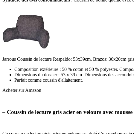
Jarrous Coussin de lecture Respaldo: 53x39cm, Brazos: 36x20cm gris
Composition extérieure : 50 % coton et 50 % polyester. Composi
Dimensions du dossier : 53 x 39 cm. Dimensions des accoudoir
Parfait comme coussin d'allaitement.
Acheter sur Amazon
– Coussin de lecture gris acier en velours avec mouss
Ce coussin de lecture gris acier en velours est doté d’un rembourrage en