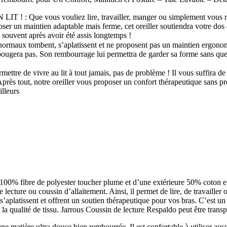
vous vouliez lire, travailler, manger ou simplement vous reposer…
 un maintien adaptable mais ferme, cet oreiller soutiendra votre dos da
t souvent après avoir été assis longtemps !
 tombent, s’aplatissent et ne proposent pas un maintien ergonomique
 bougera pas. Son rembourrage lui permettra de garder sa forme sans que
de vivre au lit à tout jamais, pas de problème ! Il vous suffira de p
Après tout, notre oreiller vous proposer un confort thérapeutique sans p
illeurs
e 100% fibre de polyester toucher plume et d’une extérieure 50% coton
 lecture ou coussin d’allaitement. Ainsi, il permet de lire, de travailler
rs s’aplatissent et offrent un soutien thérapeutique pour vos bras. C’est
la qualité de tissu. Jarrous Coussin de lecture Respaldo peut être tran
e matière ultra douce bien rembourrée. Il est confortable à utiliser auss