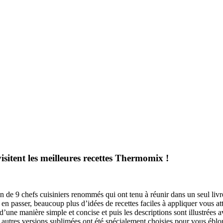
sitent les meilleures recettes Thermomix !
tion de 9 chefs cuisiniers renommés qui ont tenu à réunir dans un seul li
en passer, beaucoup plus d’idées de recettes faciles à appliquer vous a
d’une manière simple et concise et puis les descriptions sont illustrées
54 autres versions sublimées ont été spécialement choisies pour vous éblo