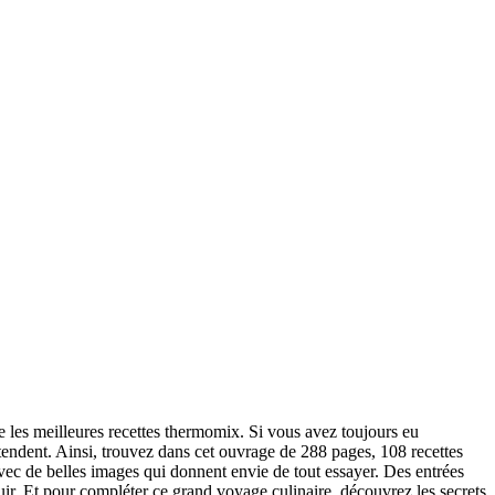
vre les meilleures recettes thermomix. Si vous avez toujours eu
ttendent. Ainsi, trouvez dans cet ouvrage de 288 pages, 108 recettes
 avec de belles images qui donnent envie de tout essayer. Des entrées
uir. Et pour compléter ce grand voyage culinaire, découvrez les secrets