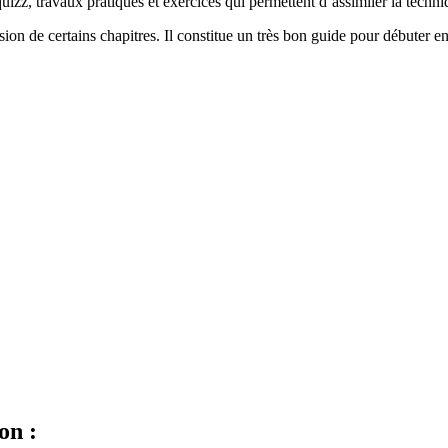
zz, travaux pratiques et exercices qui permettent d’assimiler la techni
ion de certains chapitres. Il constitue un très bon guide pour débuter en
on :