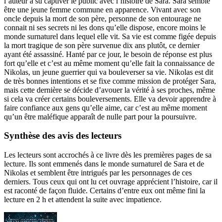
l’auteur a su captiver le public avec l’histoire de Sara. Sara semble
être une jeune femme commune en apparence. Vivant avec son
oncle depuis la mort de son père, personne de son entourage ne
connait ni ses secrets ni les dons qu’elle dispose, encore moins le
monde surnaturel dans lequel elle vit. Sa vie est comme figée depuis
la mort tragique de son père survenue dix ans plutôt, ce dernier
ayant été assassiné. Hanté par ce jour, le besoin de réponse est plus
fort qu’elle et c’est au même moment qu’elle fait la connaissance de
Nikolas, un jeune guerrier qui va bouleverser sa vie. Nikolas est dit
de très bonnes intentions et se fixe comme mission de protéger Sara,
mais cette dernière se décide d’avouer la vérité à ses proches, même
si cela va créer certains bouleversements. Elle va devoir apprendre à
faire confiance aux gens qu’elle aime, car c’est au même moment
qu’un être maléfique apparaît de nulle part pour la poursuivre.
Synthèse des avis des lecteurs
Les lecteurs sont accrochés à ce livre dès les premières pages de sa
lecture. Ils sont emmenés dans le monde surnaturel de Sara et de
Nikolas et semblent être intrigués par les personnages de ces
derniers. Tous ceux qui ont lu cet ouvrage apprécient l’histoire, car il
est raconté de façon fluide. Certains d’entre eux ont même fini la
lecture en 2 h et attendent la suite avec impatience.