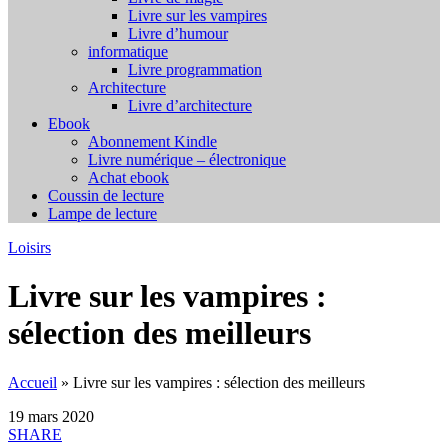
Livre sur les vampires
Livre d’humour
informatique
Livre programmation
Architecture
Livre d’architecture
Ebook
Abonnement Kindle
Livre numérique – électronique
Achat ebook
Coussin de lecture
Lampe de lecture
Loisirs
Livre sur les vampires :
sélection des meilleurs
Accueil
»
Livre sur les vampires : sélection des meilleurs
19 mars 2020
SHARE