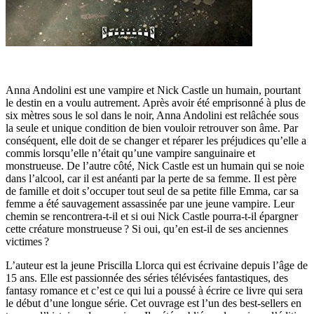
Anna Andolini est une vampire et Nick Castle un humain, pourtant
le destin en a voulu autrement. Après avoir été emprisonné à plus de
six mètres sous le sol dans le noir, Anna Andolini est relâchée sous
la seule et unique condition de bien vouloir retrouver son âme. Par
conséquent, elle doit de se changer et réparer les préjudices qu’elle a
commis lorsqu’elle n’était qu’une vampire sanguinaire et
monstrueuse. De l’autre côté, Nick Castle est un humain qui se noie
dans l’alcool, car il est anéanti par la perte de sa femme. Il est père
de famille et doit s’occuper tout seul de sa petite fille Emma, car sa
femme a été sauvagement assassinée par une jeune vampire. Leur
chemin se rencontrera-t-il et si oui Nick Castle pourra-t-il épargner
cette créature monstrueuse ? Si oui, qu’en est-il de ses anciennes
victimes ?
L’auteur est la jeune Priscilla Llorca qui est écrivaine depuis l’âge de
15 ans. Elle est passionnée des séries télévisées fantastiques, des
fantasy romance et c’est ce qui lui a poussé à écrire ce livre qui sera
le début d’une longue série. Cet ouvrage est l’un des best-sellers en