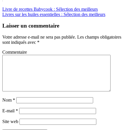
Livre de recettes Babycook : Sélection des meilleurs
Livres sur les huiles essentielles : Sélection des meilleurs
Laisser un commentaire
Votre adresse e-mail ne sera pas publiée.
Les champs obligatoires
sont indiqués avec
*
Commentaire
Nom
*
E-mail
*
Site web